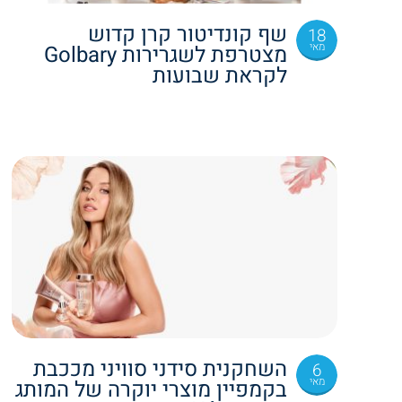
שף קונדיטור קרן קדוש
18
מאי
מצטרפת לשגרירות Golbary
לקראת שבועות
השחקנית סידני סוויני מככבת
6
מאי
בקמפיין מוצרי יוקרה של המותג