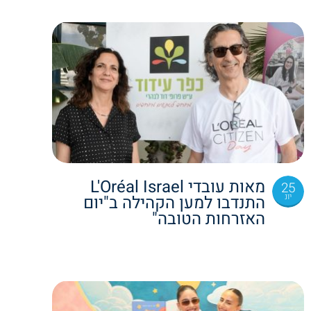
מאות עובדי L'Oréal Israel
25
יונ
התנדבו למען הקהילה ב"יום
האזרחות הטובה"