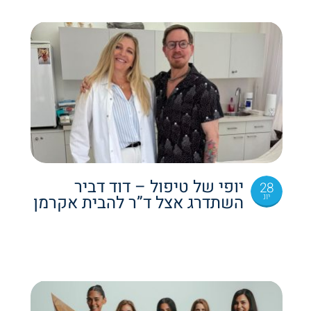
יופי של טיפול – דוד דביר
28
יונ
השתדרג אצל ד”ר להבית אקרמן