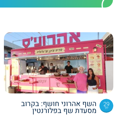
השף אהרוני חושף: בקרוב
29
יול
מסעדת שף בפלורנטין