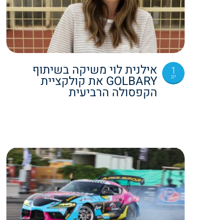
אילנית לוי משיקה בשיתוף
1
יונ
GOLBARY את קולקציית
הקפסולה הרביעית