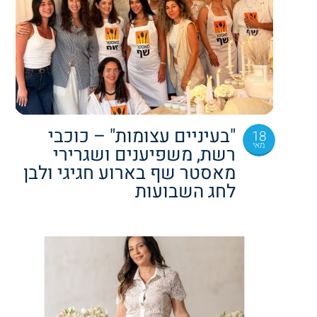
"בעיניים עצומות" – כוכבי
18
מאי
רשת, משפיענים ושגרירי
מאסטר שף בארוע חגיגי ולבן
לחג השבועות