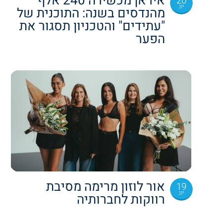
איראן מכשירה 240 אלף
20
יונ
מהנדסים בשנה: התוכנית של
"עתידים" והטכניון תסגור את
הפער
אור לוזון מרימה מסיבת
19
יונ
רווקות לחברותיה