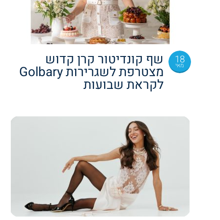
שף קונדיטור קרן קדוש
18
מאי
מצטרפת לשגרירות Golbary
לקראת שבועות