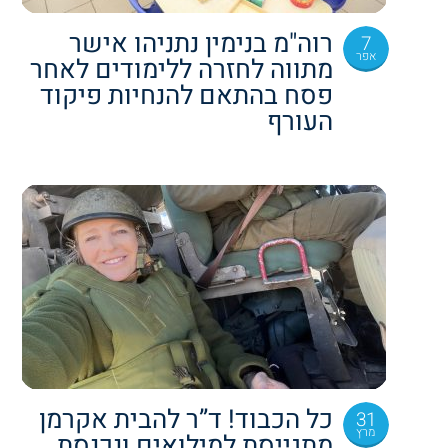
רוה"מ בנימין נתניהו אישר
7
אפר
מתווה לחזרה ללימודים לאחר
פסח בהתאם להנחיות פיקוד
העורף
כל הכבוד! ד”ר להבית אקרמן
31
מרץ
מתגייסת למילואים ונכנסת