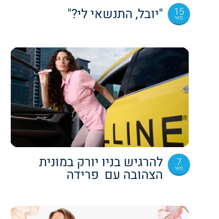
15
"יובל, התנשאי לי?"
מאי
להרגיש בניו יורק במונית
7
מאי
הצהובה עם פרידה