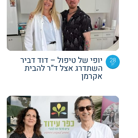
יופי של טיפול – דוד דביר
28
יונ
השתדרג אצל ד”ר להבית
אקרמן