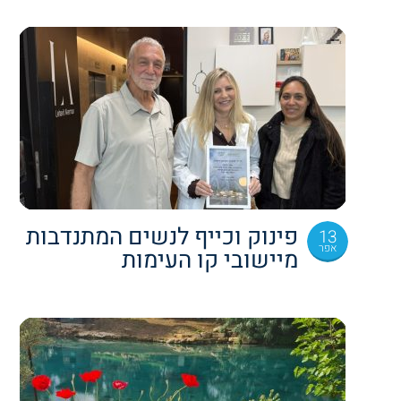
פינוק וכייף לנשים המתנדבות
13
אפר
מיישובי קו העימות