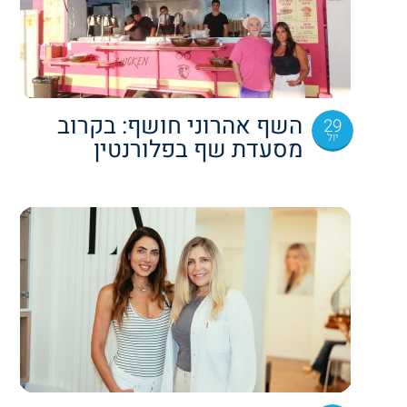
השף אהרוני חושף: בקרוב
29
יול
מסעדת שף בפלורנטין