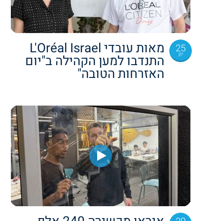
מאות עובדי L'Oréal Israel
25
יונ
התנדבו למען הקהילה ב"יום
האזרחות הטובה"