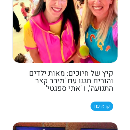
קיץ של חיוכים: מאות ילדים
והורים חגגו עם 'מירב קצב
התנועה', ו 'אתי ספגטי'
קרא עוד