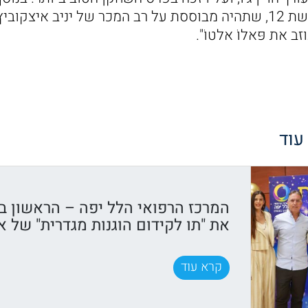
המתח החדשה של קשת 12, שתהיה מבוססת על רב המכר של יניב איצ
ב את פּאלוֹ אלטוֹ".
 עוד
המרכז הרפואי הלל יפה – הראשון ב
את "תו לקידום הוגנות מגדרית" של א
קרא עוד