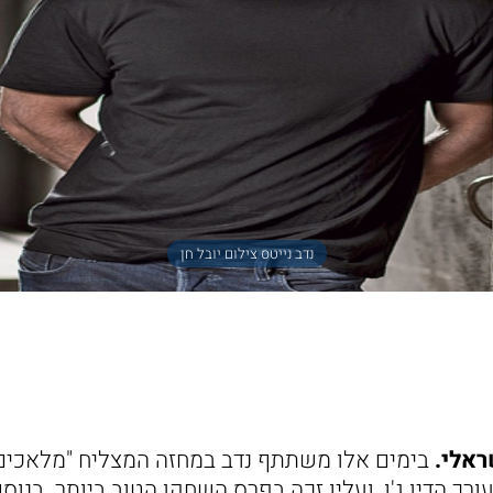
נדב נייטס צילום יובל חן
ראלי.
בימים אלו משתתף נדב במחזה המצליח "מלאכים 
רך הדין ג'ו, ועליו זכה בפרס השחקן הטוב ביותר. בנוס