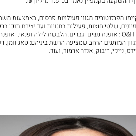
ימו הפרזנטורים מגוון פעילויות פרסום, באמצעות משר
יונים, שלטי חוצות, פעילות בחנויות ועד יצירת תוכן ב
למגוון מחלקות רשת O&H : אופנת נשים וגברים, הלבשת לילה ופנאי, 
וון המותגים הרחב שמציעה הרשת ביניהם: טאג וומן, דקס
ס, נייקי, ריבוק, אנדר ארמור, ועוד.