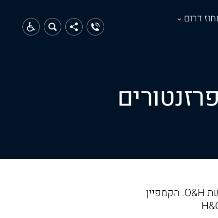
חוז דרום
פרזנטורים
השחקנית חן אמסלם (32) והשחקן נדב נייטס (40) נבחרו כפרזנטורים של רשת O&H. הקמפיין
ץ 2023 – H&O BRAND