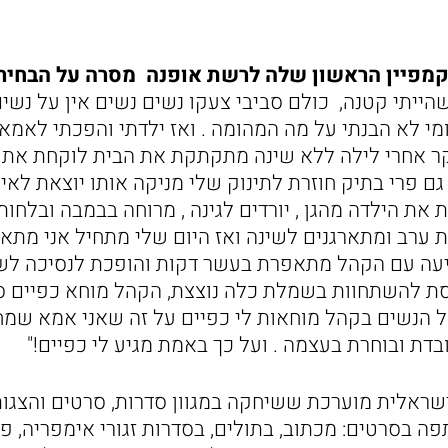
קמפיין הראשון שלה לרשת אופנה מסרה על הבחיר
ייתי קטנה, כולם סביבי צעקו נשים נשים אין על נשים
מי לא הבנתי על מה המהומה . ואז ילדתי והפכתי לאמא. 
קר אחרי לילה ללא שינה מתקתקת את הבית לוקחת את 
 פרי בתיק חוזרת לתינוק שלי מניקה אותו יוצאת לאימ
את הילדה מהגן , יורדים לגינה , מרוחה בבמבה ובלחות
 ערב ומתארגנים לשינה ואז היום שלי מתחיל אני מתאר
יעה עם הקהל מתאפרת בעשר דקות והופכת לנסיכה לש
סת להשתחוות בשמלת כלה נוצצת, הקהל מוחא כפיים ס
ל הנשים בקהל מוחאות לי כפיים על זה שאני אמא שמחכ
דת ובוחרת בעצמה . ועל כך באמת מגיע לי כפיים!"
ראלית מוערכת ששיחקה במגוון סדרות, סרטים והצגות
פה בסרטים: מכתוב, בתולים, בסדרות זגורי אימפריה, פ