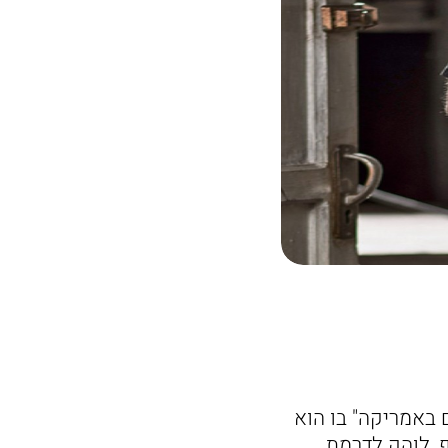
באמריקה" בו הוא
ף, לוהק לדרמת