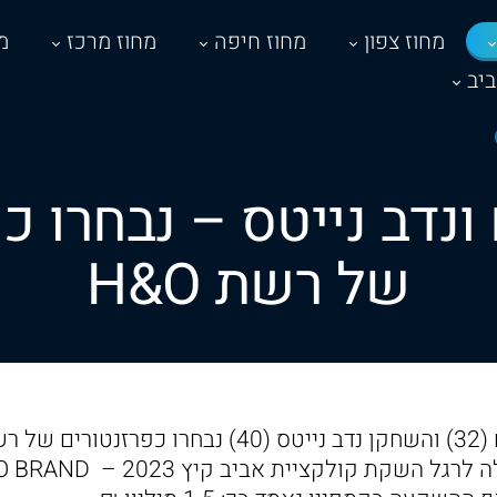
מחוז צפון
מחוז חיפה
מחוז מרכז
מ
יב
נדב נייטס – נבחרו כ
של רשת H&O
הראשון בכיכובם יעלה לרגל השקת קולקציית אביב קי