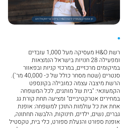
חן אמסלם בקמפיין לרשת H&O / צילום: שי יחזקאל/יחצ
רשת H&O מעסיקה מעל 1,000 עובדים
ומפעילה 28 חנויות בישראל הנמצאות
במיקומים מרכזיים, במרכזי קניות ובפאוור
סנטרים (שטח מסחר כולל של כ- 40,000 מר`).
הרשת מיצבה עצמה כמובילה בקונספט
הקמעונאי: "בית של מותגים, לכל המשפחה
במחירים אטרקטיביים" ומציעה תחת קורת גג
אחת את כל עולמות התוכן למשפחה: אופנת
גברים, נשים, ילדים, תינוקות, הלבשה תחתונה,
אופנת ספורט והנעלת ספורט, כלי בית, טקסטיל