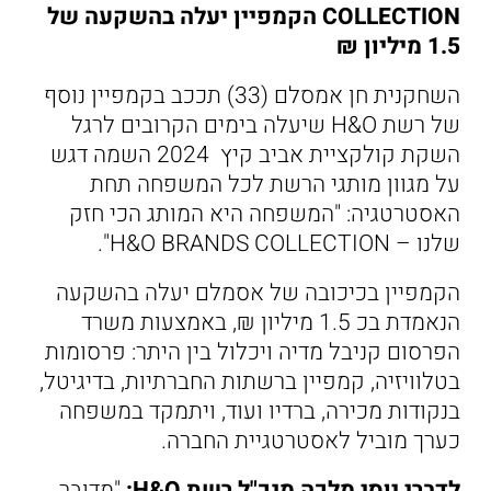
COLLECTION הקמפיין יעלה בהשקעה של
1.5 מיליון ₪
השחקנית חן אמסלם (33) תככב בקמפיין נוסף
של רשת H&O שיעלה בימים הקרובים לרגל
השקת קולקציית אביב קיץ 2024 השמה דגש
על מגוון מותגי הרשת לכל המשפחה תחת
האסטרטגיה: "המשפחה היא המותג הכי חזק
שלנו – H&O BRANDS COLLECTION".
הקמפיין בכיכובה של אסמלם יעלה בהשקעה
הנאמדת בכ 1.5 מיליון ₪, באמצעות משרד
הפרסום קניבל מדיה ויכלול בין היתר: פרסומות
בטלוויזיה, קמפיין ברשתות החברתיות, בדיגיטל,
בנקודות מכירה, ברדיו ועוד, ויתמקד במשפחה
כערך מוביל לאסטרטגיית החברה.
לדברי יוסי מלכה מנכ"ל רשת H&O:
"מדובר