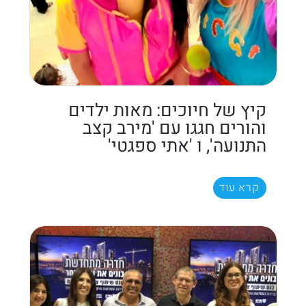
קיץ של חיוכים: מאות ילדים
והורים חגגו עם 'מירב קצב
התנועה', ו 'אתי ספגטי'
קרא עוד