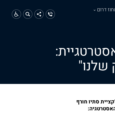
חוז דרום
ין ל H&O תחת אסטרטגיית:
 שלנו"
 רשת H&O לרגל השקת קולקציית סתיו חורף
האסטרטגיה: