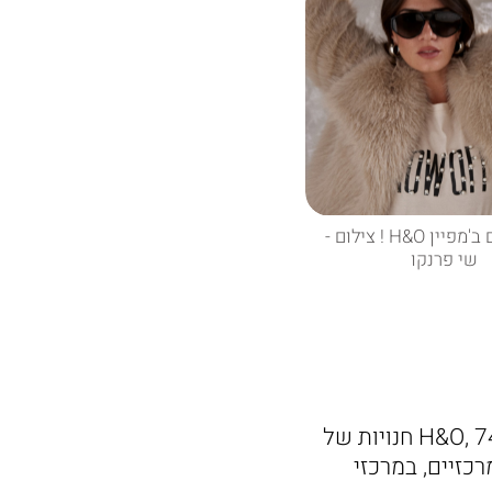
חן אמסלם ב'מפיין H&O ! צילום -
שי פרנקו
קבוצת H&O מעסיקה מעל 1,000 עובדים ומפעילה בישראל 28 חנויות של H&O, 74 חנויות של
מיקומים מרכזיים, במרכזי