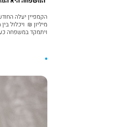
"המשפחה היא המותג
מיליון ₪ ויכלול בין 
ויתמקד במשפחה כער