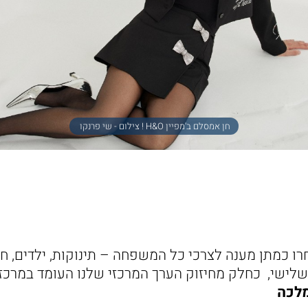
חן אמסלם ב'מפיין H&O ! צילום - שי פרנקו
רו כמתן מענה לצרכי כל המשפחה – תינוקות, ילדים, חייל
שלישי, כחלק מחיזוק הערך המרכזי שלנו העומד במרכז
מלכה