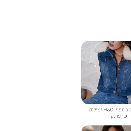
חן אמסלם ב'מפיין H&O ! צילום -
שי פרנקו