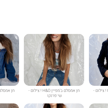
חן אמסלם ב'מפיין H&O ! צילום -
חן אמסלם ב'מפיין H&O ! צילום -
שי פרנקו