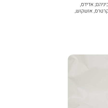
ניהם; אדידס,
 קרטרס, אושקוש,