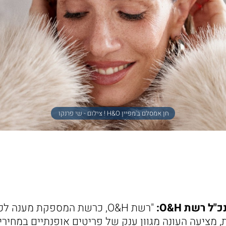
חן אמסלם ב'מפיין H&O ! צילום - שי פרנקו
ל רשת O&H:
"רשת O&H, כרשת המספקת מענה
, מציעה העונה מגוון ענק של פריטים אופנתיים במחירי