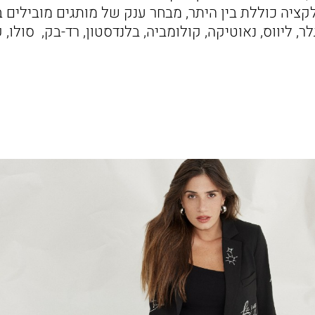
יה כוללת בין היתר, מבחר ענק של מותגים מובילים בי
לר, ליווס, נאוטיקה, קולומביה, בלנדסטון, רד-בק, סולו,