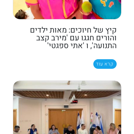
קיץ של חיוכים: מאות ילדים
והורים חגגו עם 'מירב קצב
התנועה', ו 'אתי ספגטי'
קרא עוד