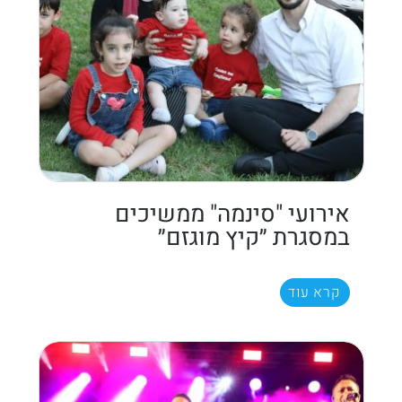
אירועי "סינמה" ממשיכים
במסגרת ״קיץ מוגזם״
קרא עוד