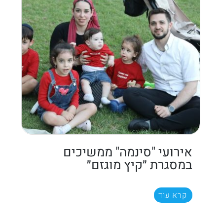
אירועי "סינמה" ממשיכים
במסגרת ״קיץ מוגזם״
קרא עוד