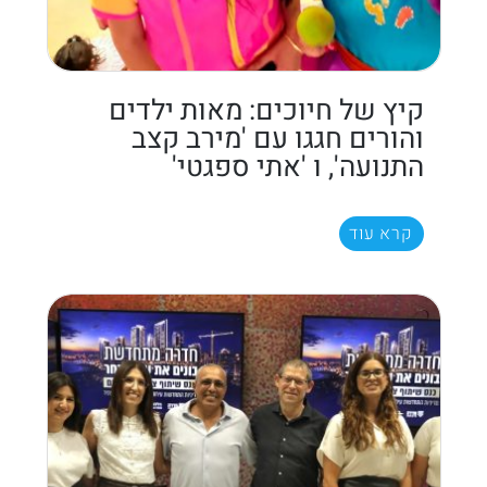
קיץ של חיוכים: מאות ילדים
והורים חגגו עם 'מירב קצב
התנועה', ו 'אתי ספגטי'
קרא עוד