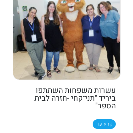
עשרות משפחות השתתפו
ביריד "תני־קחי -חזרה לבית
הספר"
קרא עוד