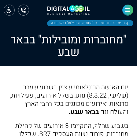
ראשי
חדשות
דף הבית
חדשות
"מחוברות ומובילות" בבאר שבע
"מחוברות ומובילות" בבאר
מחוז צפון
שבע
מחוז חיפה
מחוז מרכז
מחוז דרום
יום האישה הבינלאומי שצוין בשבוע שעבר
ירושלים
(שלישי, 8.3.22) נחגג בשלל אירועים, פעילויות,
סדנאות ואירועים מכוננים בכל רחבי הארץ
תל אביב
והעולם וגם
בבאר שבע.
בשבוע שחלף, התקיימו 3 אירועים של קהילת
מחוברות, פורום נשות העסקים BR7. שכללו