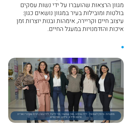
מגוון הרצאות שהועברו על ידי נשות עסקים
בולטות ומובילות בעיר במגוון נושאים כגון:
עיצוב חיים וקריירה, אימהות ובנות יוצרות זמן
איכות והזדמנויות במעגל החיים.
מחוברות -מימין לשמאל - לירז בוהדנה, מורן שמעוני, מזי לייבל, לירז בנג'ו, רונית שקרצ'י ואורית
ארגמן פדידא. צילום- טוני טוויטו