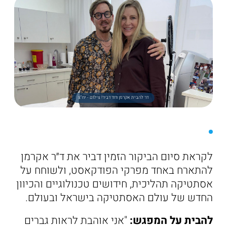
דר להבית אקרמן ודוד דביר! צילום - יח"צ
לקראת סיום הביקור הזמין דביר את ד״ר אקרמן
להתארח באחד מפרקי הפודקאסט, ולשוחח על
אסתטיקה תהליכית, חידושים טכנולוגיים והכיוון
החדש של עולם האסתטיקה בישראל ובעולם.
להבית על המפגש:
"אני אוהבת לראות גברים