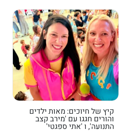
קיץ של חיוכים: מאות ילדים
והורים חגגו עם 'מירב קצב
התנועה', ו 'אתי ספגטי'