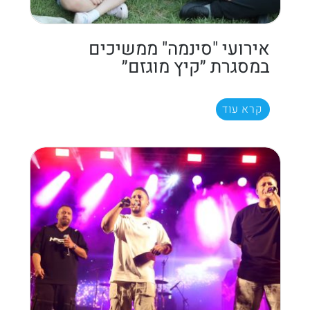
אירועי "סינמה" ממשיכים
במסגרת ״קיץ מוגזם״
קרא עוד