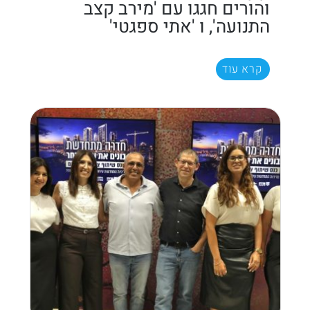
והורים חגגו עם 'מירב קצב
התנועה', ו 'אתי ספגטי'
קרא עוד