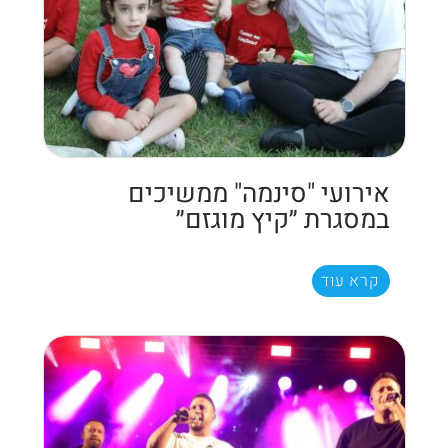
אירועי "סינמה" ממשיכים
במסגרת ״קיץ מוגזם״
קרא עוד