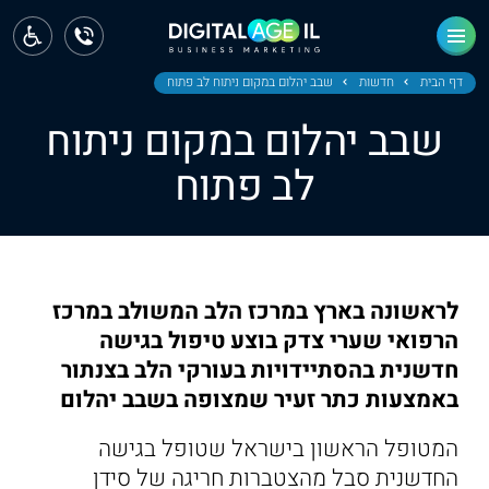
ראשי
חדשות
דף הבית
חדשות
שבב יהלום במקום ניתוח לב פתוח
שבב יהלום במקום ניתוח
מחוז צפון
לב פתוח
מחוז חיפה
מחוז מרכז
מחוז דרום
לראשונה בארץ במרכז הלב המשולב במרכז
ירושלים
הרפואי שערי צדק בוצע טיפול בגישה
חדשנית בהסתיידויות בעורקי הלב בצנתור
תל אביב
באמצעות כתר זעיר שמצופה בשבב יהלום
המטופל הראשון בישראל שטופל בגישה
החדשנית סבל מהצטברות חריגה של סידן