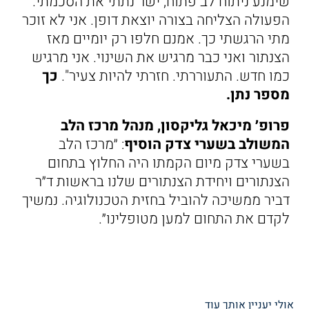
שימנע ניתוח לב פתוח, ישר נתתי את הסכמתי.
הפעולה הצליחה בצורה יוצאת דופן. אני לא זוכר
מתי הרגשתי כך. אמנם חלפו רק יומיים מאז
הצנתור ואני כבר מרגיש את השינוי. אני מרגיש
כמו חדש. התעוררתי. חזרתי להיות צעיר".
כך
מספר נתן.
פרופ׳ מיכאל גליקסון, מנהל מרכז הלב
המשולב בשערי צדק הוסיף
: ״מרכז הלב
בשערי צדק מיום הקמתו היה החלוץ בתחום
הצנתורים ויחידת הצנתורים שלנו בראשות ד״ר
דביר ממשיכה להוביל בחזית הטכנולוגיה. נמשיך
לקדם את התחום למען מטופלינו״.
אולי יעניין אותך עוד