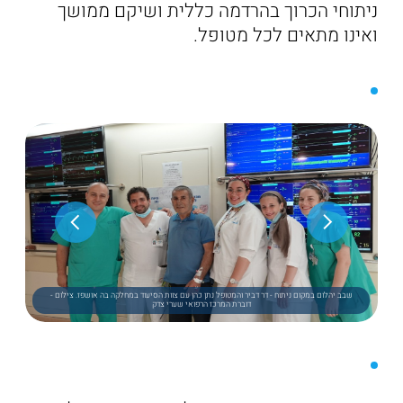
ניתוחי הכרוך בהרדמה כללית ושיקם ממושך
ואינו מתאים לכל מטופל.
שבב יהלום במקום ניתוח - דר דביר והמטופל נתן כהן עם צוות הסיעוד במחלקה בה אושפז. צילום -
דוברת המרכז הרפואי שערי צדק