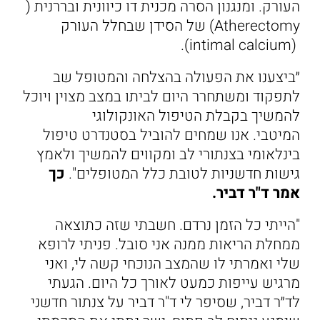
העורק. ומנגנון הסרה מכנית דו כיוונית ובררנית (
Atherectomy) של הסידן שבחלל העורק
(intimal calcium).
״ביצענו את הפעולה בהצלחה והמטופל שב
לתפקוד ומשתחרר היום לביתו במצב מצוין ויוכל
להמשיך בקבלת הטיפול האונקולוגי
המיטבי. אנו שמחים להוביל בסטנדרט טיפול
בינלאומי בצנתורי לב ומקווים להמשיך ולאמץ
גישות חדשניות לטובת כלל המטופלים".
כך
אמר ד"ר דביר.
"הייתי כל הזמן נרדם. חשבתי שזה כתוצאה
ממחלת הריאות ממנה אני סובל. פניתי לרופא
שלי ואמרתי לו שהמצב הנוכחי קשה לי, ואני
מרגיש עייפות כמעט לאורך כל היום. הגעתי
לד״ר דביר, שסיפר לי ד"ר דביר על צנתור חדשני