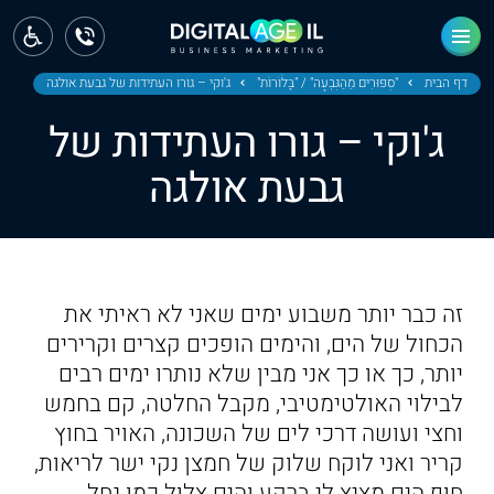
ראשי
חדשות
דף הבית
"סִפּוּרִים מֵהַגִּבְעָה" / "בָּלֹוֹרוֹת"
ג'וקי – גורו העתידות של גבעת אולגה
ג'וקי – גורו העתידות של
מחוז צפון
גבעת אולגה
מחוז חיפה
מחוז מרכז
מחוז דרום
זה כבר יותר משבוע ימים שאני לא ראיתי את
ירושלים
הכחול של הים, והימים הופכים קצרים וקרירים
יותר, כך או כך אני מבין שלא נותרו ימים רבים
תל אביב
לבילוי האולטימטיבי, מקבל החלטה, קם בחמש
וחצי ועושה דרכי לים של השכונה, האויר בחוץ
קריר ואני לוקח שלוק של חמצן נקי ישר לריאות,
חוף הים מציץ לי ברקע והים צלול כמו נחל