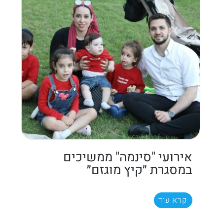
אירועי "סינמה" ממשיכים
במסגרת ״קיץ מוגזם״
קרא עוד