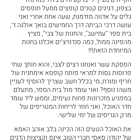
בצפון, דגיגים קטנים קופצים ממעל תופסים
גלים על אדווה מזדמנת, שעה אחת אחרי ואני
עושה דרכי הביתה דרך החמישים בואך אולגה ד',
בית ספר "עמישב", והחנות של צבי", מציץ
מהפינה ממול, כמה סנדוויצ'ים אכלנו בחנות
המיוחדת הזאת!!!
הפסקת עשר ואנחנו רצים לצבי, והוא חותך שתי
פרוסות גסות למראי פותח קופסא אימתנית של
חריף ומורח, מי בכלל חשב שצריך להוסיף לעניין
משהו נוסף? ואני עומד מול בית הספר, מתעלם
במפגיע מזכרונות פחות נעימים, וממש ליד עומד
חדר האוכל, ואני חוזר לריחות המטריפים של
מרק הגריסים של ימי שלישי.
את האוכל הטעים הזה הכינה בלב אוהב האמא
של יהודה סאסי חברי הטוב אינס וקציצות הדגים