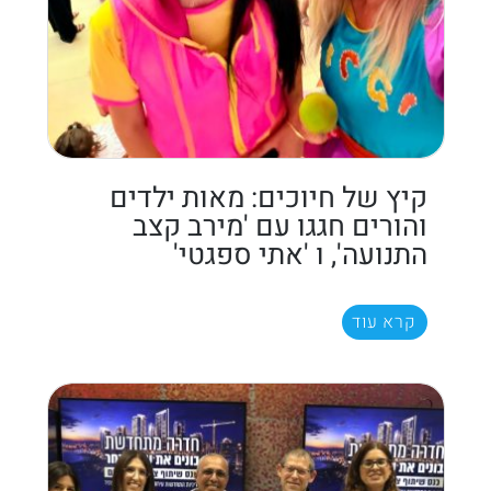
קיץ של חיוכים: מאות ילדים
והורים חגגו עם 'מירב קצב
התנועה', ו 'אתי ספגטי'
קרא עוד