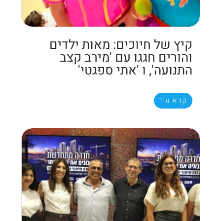
קיץ של חיוכים: מאות ילדים
והורים חגגו עם 'מירב קצב
התנועה', ו 'אתי ספגטי'
קרא עוד