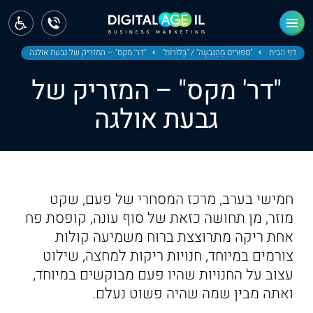
ראשי
חדשות
דף הבית
"סִפּוּרִים מֵהַגִּבְעָה" / "בָּלֹוֹרוֹת"
"דר' מקס" – המזריק של גבעת אולגה
"דר' מקס" – המזריק של
מחוז צפון
גבעת אולגה
מחוז חיפה
מחוז מרכז
מחוז דרום
חמישי בערב, מרכז המסחרי של פעם, שקט
ירושלים
מוזר, מן תחושה כזאת של סוף עונה, קופסת פח
אחת ריקה מתרוצצת ברוח משמיעה קולות
תל אביב
צורמים במיוחד, חנויות ריקות למחצה, שילוט
עצוב על החנויות שהיו פעם מבוקשים במיוחד,
ואתה מבין שמה שהיה פשוט נעלם.