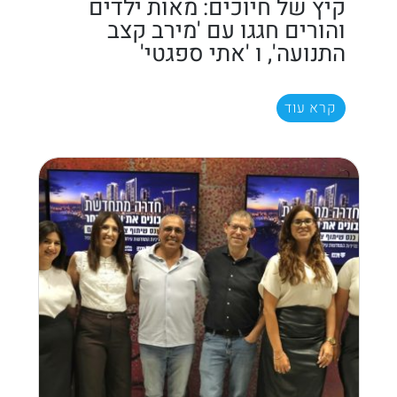
קיץ של חיוכים: מאות ילדים
והורים חגגו עם 'מירב קצב
התנועה', ו 'אתי ספגטי'
קרא עוד