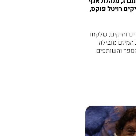
מברג, מנהלת אגף
קים רויטל פוקס,
תפות כ-300 תלמידות ותלמידים ותיקים, שלקחו
 המיזם מובילה
הספר והשותפים