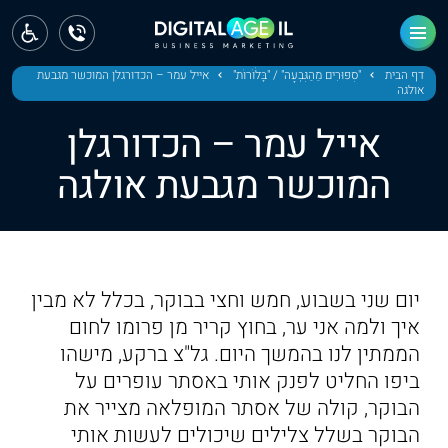
ראשי
חדשות
דף הבית
"סִפּוּרִים מֵהַגִּבְעָה" / "בָּלֹוֹרוֹת"
אייל עמר – הכדורגלן המוכשר מגבעת
אולגה
מחוז צפון
אייל עמר – הכדורגלן
מחוז חיפה
המוכשר מגבעת אולגה
מחוז מרכז
מחוז דרום
יום שני בשבוע, חמש וחצי בבוקר, בכלל לא מבין
ירושלים
איך ולמה אני ער, בחוץ קריר מן פרומו לחום
הממתין לנו בהמשך היום. גל"צ ברקע, מישהו
תל אביב
ביפו החליט לפנק אותי באסתר עופרים על
הבוקר, קולה של אסתר המופלאה מצייר את
הבוקר בשלל צלילים שיכולים לעשות אותי