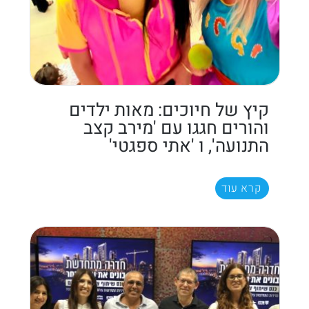
קיץ של חיוכים: מאות ילדים
והורים חגגו עם 'מירב קצב
התנועה', ו 'אתי ספגטי'
קרא עוד