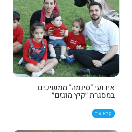
אירועי "סינמה" ממשיכים
במסגרת ״קיץ מוגזם״
קרא עוד