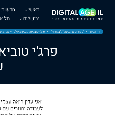
ראשי
חדשות
ירושלים
תל אב
דף הבית
"סִפּוּרִים מֵהַגִּבְעָה" / "בָּלֹוֹרוֹת"
פרג'י טוביאנה מגבעת אולגה – מנהיג 
פרג'י טוביא
ע
ואני עדין רואה עצמי
לעבודה וחוזרים עם 