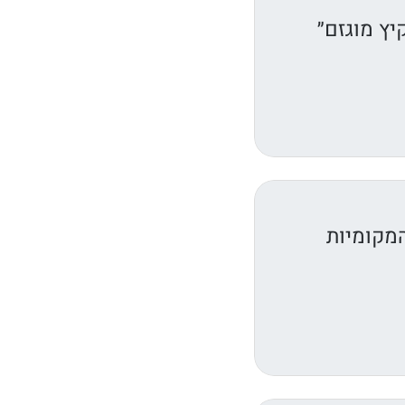
יץ מוגזם״
המקומיות