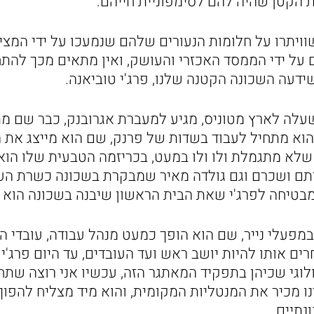
 הקטן שהיה להם לסימפוניית חייהם.
ויתרו על חלומות הנעורים שלהם שנמעכו על ידי המצי
 על ידי הממסד האכזרי והעושק, ואין מתאים מכך להת
ידעה השכונה הקטנה שלנו, פרג'י טוביאנה.
שעלה לארץ מטוניס, מגיע למעברת אגרובנק, כבר שם מת
 הוא מתחיל לעבוד בשדות של פרנק, שם הוא מייצג את 
לא מתגמלת ולו ולו במעט, בכריזמה הטבעית שלו הוא
תם ושכרם וגם גולדה מאיר שמבקרת בשכונה כשרת הע
בטיחה לפרג'י שאת הבית הראשון שיבנה בשכונה הוא יק
במפעלי נייר, שם הוא הופך כמעט מנהל עבודה, עובדי ה
רים אותו להיות יושב ראש ועד העובדים, עד היום פרג'י
לוגי שכיהן בתפקיד המאתגר הזה, עכשיו אני רוצה שתח
ו מכיר את המנטליות המקומית, והוא מיד מצליח להפוך
נתיים.