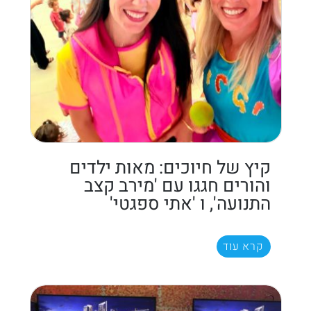
קיץ של חיוכים: מאות ילדים
והורים חגגו עם 'מירב קצב
התנועה', ו 'אתי ספגטי'
קרא עוד