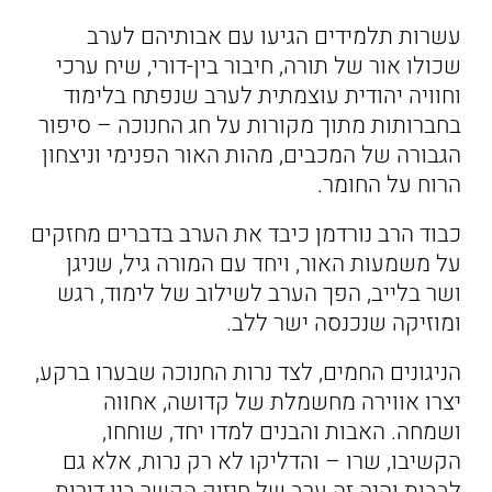
עשרות תלמידים הגיעו עם אבותיהם לערב
שכולו אור של תורה, חיבור בין-דורי, שיח ערכי
וחוויה יהודית עוצמתית לערב שנפתח בלימוד
בחברותות מתוך מקורות על חג החנוכה – סיפור
הגבורה של המכבים, מהות האור הפנימי וניצחון
הרוח על החומר.
כבוד הרב נורדמן כיבד את הערב בדברים מחזקים
על משמעות האור, ויחד עם המורה גיל, שניגן
ושר בלייב, הפך הערב לשילוב של לימוד, רגש
ומוזיקה שנכנסה ישר ללב.
הניגונים החמים, לצד נרות החנוכה שבערו ברקע,
יצרו אווירה מחשמלת של קדושה, אחווה
ושמחה. האבות והבנים למדו יחד, שוחחו,
הקשיבו, שרו – והדליקו לא רק נרות, אלא גם
לבבות והיה זה ערב של חיזוק הקשר בין דורות,