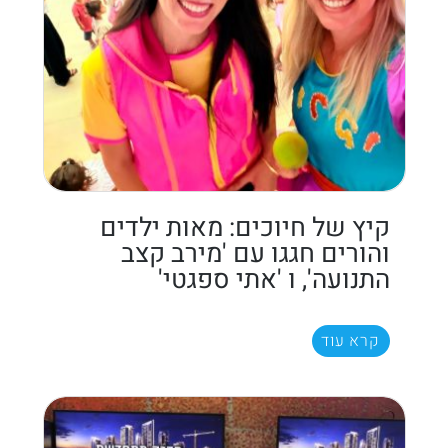
קיץ של חיוכים: מאות ילדים
והורים חגגו עם 'מירב קצב
התנועה', ו 'אתי ספגטי'
קרא עוד