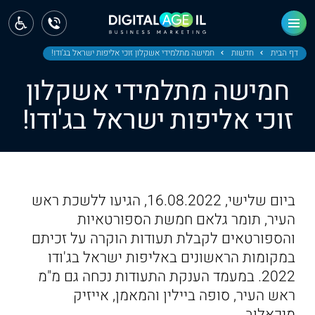
ראשי
חדשות
דף הבית
חדשות
חמישה מתלמידי אשקלון זוכי אליפות ישראל בג'ודו!
חמישה מתלמידי אשקלון
מחוז צפון
זוכי אליפות ישראל בג'ודו!
מחוז חיפה
מחוז מרכז
מחוז דרום
ביום שלישי, 16.08.2022, הגיעו ללשכת ראש
ירושלים
העיר, תומר גלאם חמשת הספורטאיות
והספורטאים לקבלת תעודות הוקרה על זכיתם
תל אביב
במקומות הראשונים באליפות ישראל בג'ודו
2022. במעמד הענקת התעודות נכחה גם מ"מ
ראש העיר, סופה ביילין והמאמן, אייזיק
מיכאלוב.