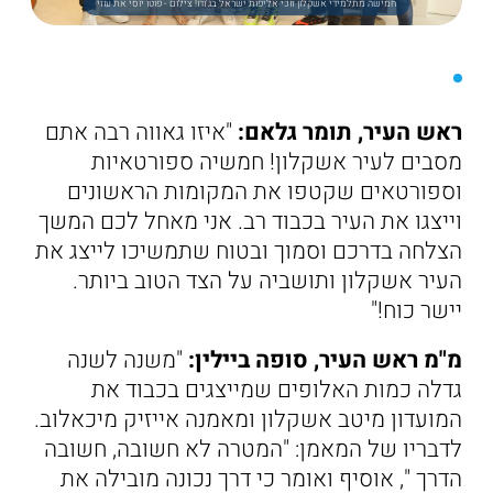
חמישה מתלמידי אשקלון זוכי אליפות ישראל בג'ודו! צילום - פוטו יוסי את עוזי
ראש העיר, תומר גלאם:
"איזו גאווה רבה אתם
מסבים לעיר אשקלון! חמשיה ספורטאיות
וספורטאים שקטפו את המקומות הראשונים
וייצגו את העיר בכבוד רב. אני מאחל לכם המשך
הצלחה בדרכם וסמוך ובטוח שתמשיכו לייצג את
העיר אשקלון ותושביה על הצד הטוב ביותר.
יישר כוח!"
מ"מ ראש העיר, סופה ביילין:
"משנה לשנה
גדלה כמות האלופים שמייצגים בכבוד את
המועדון מיטב אשקלון ומאמנה אייזיק מיכאלוב.
לדבריו של המאמן: "המטרה לא חשובה, חשובה
הדרך ", אוסיף ואומר כי דרך נכונה מובילה את