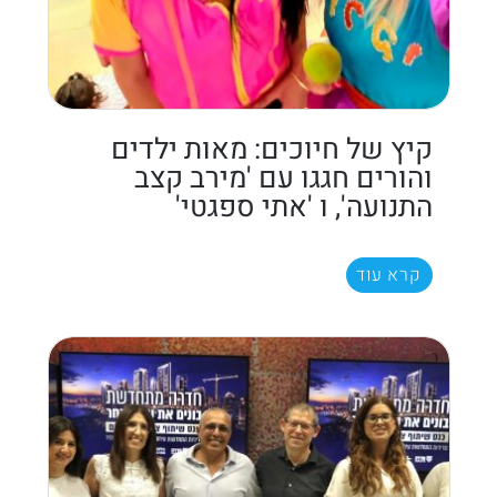
קיץ של חיוכים: מאות ילדים
והורים חגגו עם 'מירב קצב
התנועה', ו 'אתי ספגטי'
קרא עוד