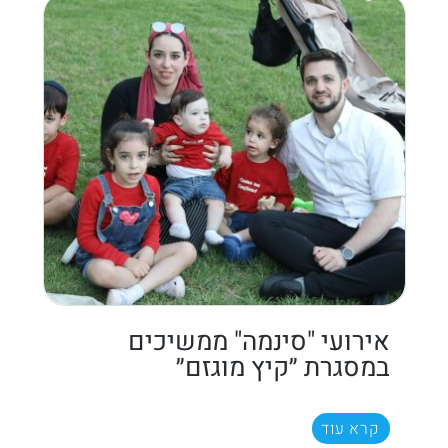
אירועי "סינמה" ממשיכים
במסגרת ״קיץ מוגזם״
קרא עוד