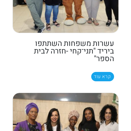
עשרות משפחות השתתפו
ביריד "תני־קחי -חזרה לבית
הספר"
קרא עוד