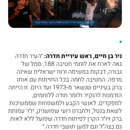
משה פרץ בהופעה לחיילי חטיבה 188! צילום - שלומי גבאי
ניר בן חיים, ראש עיריית חדרה:
״העיר חדרה
גאה לארח את לוחמי חטיבה 188, סמל של
גבורה, דבקות במשימה ורוח ישראלית שאינה
מרפה. החטיבה לחמה בכל החזיתות עם אותו
ברק בעיניים שנשאר מ-1973 ועד היום. זו הייתה
הזדמנות להוקיר ולומר תודה ללוחמים,
למפקדים, לאנשי הקבע ולמשפחות שממשיכות
לשאת בנטל, ולחברנו רועי שפושניק, יו״ר עמותת
ברק ויו״ר הקרן לפיתוח חדרה שפועל ללא לאות
גם בצה”ל וגם למען תושבי חדרה.״