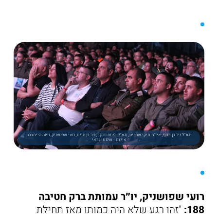
סא"ל ניר בן יוסף, אל"מ מיקי שרביט, תא"ל יפתח נורקין, ניר בן חיים, רועי שפושניק, וזיוה היימברג.
צילום - שלומי גבאי
רועי שפושניק, יו״ר עמותת ברק חטיבה
188:
"זהו רגע שלא היה כמותו מאז תחילת