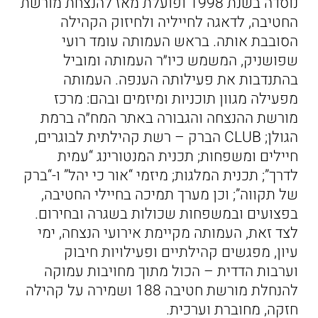
נוסדה בשנת 1998 ופועלת מאז להנצחת מורשת
החטיבה, לדאגה לחייליה ולחיזוק הקהילה
הסובבת אותה. בראש העמותה עומד רועי
שפושניק, המשמש כיו״ר העמותה ומוביל
בהתנדבות את פעילותה הענפה. העמותה
מפעילה מגוון תוכניות ומיזמים ובהם: מרכז
מורשת ההנצחה והגבורה באתר המח״ה ברמת
הגולן; CLUB הברק – רשת קהילתית לבוגרים,
חיילים ומשפחות; תכנית המנטורינג “עמית
לדרך”; תכנית המלגות; מיזמי “אור כי יהל” ו-“ברק
של תקווה”; וכן מערך תמיכה בחיילי החטיבה,
בפצועים ובמשפחות שכולות בשגרה ובחירום.
לצד זאת, העמותה מקיימת אירועי הנצחה, ימי
עיון, מפגשים קהילתיים ופעילויות חיבוק
וערבות הדדית – הכול מתוך מחויבות עמוקה
להנחלת מורשת חטיבה 188 ושמירה על קהילה
חזקה, מחוברת וערכית.