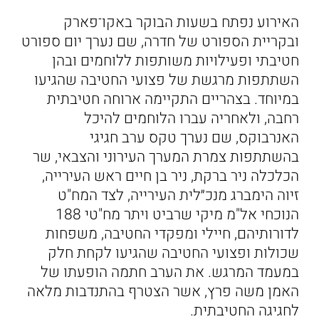
האירוע נפתח בשעות הבוקר באקו־פארק
ובקריית הספורט של חדרה, שם נערך יום ספורט
חטיבתי ופעילויות משותפות ללוחמים ובהן
השתתפות מרגשת של פצועי החטיבה שהגיעו
במיוחד. בצהריים התקיימה ארוחה חטיבתית
רחבה, ולאחריה עברו הלוחמים להיכל
האנרבוקס, שם נערך טקס ערב חגיגי
בהשתתפות צמרת המערך העירוני והצבאי, שר
הכלכלה ניר ברקת, ניר בן חיים ראש העירייה,
זיוה הימברג מנכ״לית העירייה, לצד המח"ט
הנוכחי אל"מ מיקי שרביט ויתר מח"טי 188
לדורותיהם, חיילי ומפקדי החטיבה, משפחות
שכולות ופצועי החטיבה שהגיעו לקחת חלק
במעמד המרגש. את הערב חתמה הופעתו של
האמן משה פרץ, אשר הצטרף בהתנדבות מלאה
לחגיגה החטיבתית.