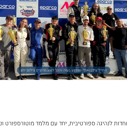
החייל עידן גאולי שנפצע בעזה והפך לנהג מרוצים צילום יחצ
דות לנהיגה ספורטיבית, יחד עם מלמד מוטורספורט ונ