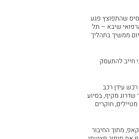
עזה. רסיס שהתפוצץ פגע
רפואי שיבא – תל
ום ממשיך בתהליך
י חייב להתעסק
רכש עידן רכב
ליך שדרוג מקיף, בסיוע
מטיילים, חוקרים
, הוזמן עידן כאורח כבוד למרוץ באליפות ישראל – ליגת ספארקו 206 קאפ, מתוך החיבור
 את סיפור פציעתו