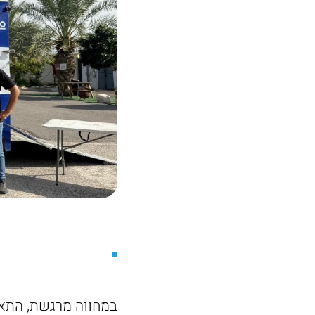
במחווה מרגשת, התאח