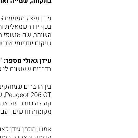
בתקווה, עשייה ואה
בכף ידו השמאלית וה
השומר, שם אושפז במ
שיקום יום־יומי אינטנ
עידן גאולי מספר:
"ע
בדברים שעושים לי טו
בין הדברים שמחזקים 
 GT
קהילה רחבה של אנשים
מקומות חדשים, ועם
העמוק והאהבה המשו