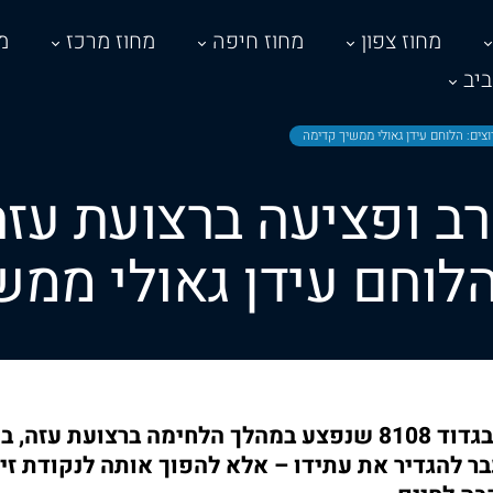
מחוז צפון
מחוז חיפה
מחוז מרכז
מ
יב
צים: הלוחם עידן גאולי ממשיך קדימה
ב ופציעה ברצועת עז
הלוחם עידן גאולי ממש
עידן גאולי, שריונר בגדוד 8108 שנפצע במהלך הלחימה ברצועת
 להגדיר את עתידו – אלא להפוך אותה לנקודת זי