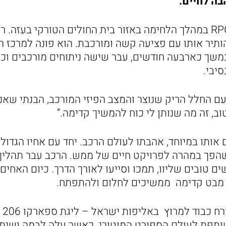
בה לחיים.
עידן נפצע מפגיעת RPG במהלך הלחימה באזור בית החולים הטורקי ב
ותיר אותו עם פציעה קשה ומורכבת. הוא פונה למרכז ה
שך כארבעה חודשים, עבר שישה ניתוחים מורכבים וכי
סיבי.
ם החלל הריק שנוצר והמצב הפיזי המורכב, הבנתי שאנ
ב, זה מה שנותן לי כוח להמשיך קדימה.”
אותו במיוחד, אהבתו לעולם הרכב. יחד עם אחיו הגדול 
Peugeot 206, שהפך במהרה לפרויקט חיים של ממש. הרכב עבר תה
 טובים שליוו, תמכו וסייעו לאורך הדרך. כיום האחים 
 מבט קדימה ממשיכים לחלום ולהתפתח.
אמש
תפת לעולם הספורט המוטורי. כאשר עלה לבמה ושיתף