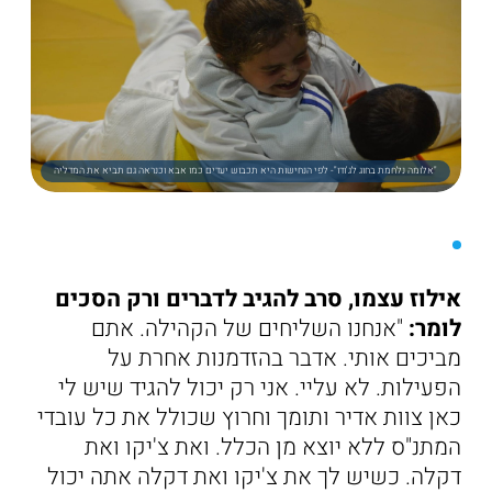
"אלומה נלחמת בחוג לג'ודו"- לפי הנחישות היא תכבוש יעדים כמו אבא וכנראה גם תביא את המדליה
אילוז עצמו, סרב להגיב לדברים ורק הסכים
לומר:
"אנחנו השליחים של הקהילה. אתם
מביכים אותי. אדבר בהזדמנות אחרת על
הפעילות. לא עליי. אני רק יכול להגיד שיש לי
כאן צוות אדיר ותומך וחרוץ שכולל את כל עובדי
המתנ"ס ללא יוצא מן הכלל. ואת צ'יקו ואת
דקלה. כשיש לך את צ'יקו ואת דקלה אתה יכול