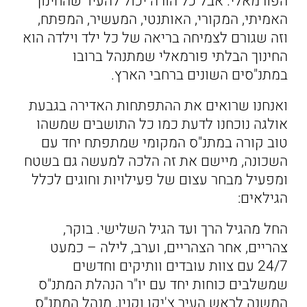
הפורמאלי. אבל כל הורה יכול להעיד שהחינוך
האמיתי, המקורי, האותנטי, המעשיר, המפתח,
וזה שגורם לצמיחה בריאה של כל ילד וילדה הוא
החינוך הבלתי פורמאלי שמתנהל ברובו
במתנ"סים השונים ברחבי הארץ.
ואנחנו שרואים את ההתפתחות האדירה בגבעת
אולגה נוכחנו לדעת כמו כל התושבים שמשהו
טוב קורה במתנ"ס המקומי שמתפתח יחד עם
השכונה, מיישם את זה הלכה למעשה גם בשטח
ומפעיל מבחר עצום של פעילויות וחוגים לכלל
הגילאים:
החל מהגיל הרך ועד הגיל השלישי. בוקר,
צהריים, אחר הצהריים, וערב, לילה – כמעט
24/7 עם צוות עובדים וותיקים וחדשים
שמשלבים כוחות יחד עם יו"ר הנהלת המתנ"ס
המשנה לראש העיר צ'יקו וקנין, מנהל המתנ"ס