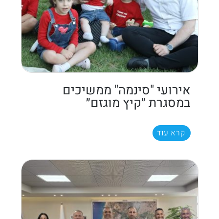
אירועי "סינמה" ממשיכים
במסגרת ״קיץ מוגזם״
קרא עוד