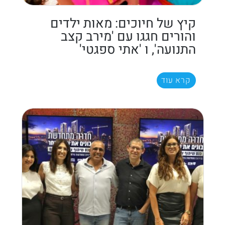
קיץ של חיוכים: מאות ילדים
והורים חגגו עם 'מירב קצב
התנועה', ו 'אתי ספגטי'
קרא עוד