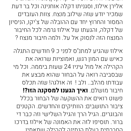
אלירן אילוז, וסגניתו דקלה אוחנינה וכל בר דעת
שמכיר יודע שזה שילוב מנצח. צוות העובדים
המסור והחרוץ יחד עם ההובלה של צ'יקו, הניסיון
של דקלה, והגעתו של אילוז גרמה לכל החיבור
המנצח הזה לנסוק אל על. ולמה חיבור מנצח ?
אילוז שהגיע למתנ"ס לפני כ 9 חודשים התגלה
כאיש עם המון רגש, ואמוציות שרואה את
הקהילה אל מול עיניו 24 שעות ביממה. וכל מי
שבסביבה רואה על הבחור שהוא מבצע את
עבודתו מהלב.. ולב ! זה אולגה! שזה תכלס
חיבור מושלם.
ואיך הגענו למסקנה הזו?!
פשוט רואים את ההשקעה של הבחור בכלל
ציבור התושבים: הוותיקים והחדשים. הקטנים
והבוגרים. הגיל הרך והגיל השלישי וזה כבר די
ברור. תוסיפו לזה את האמונה של אילוז בדרכו
החברתית בעלת הנתינה לקהילה שמאמין