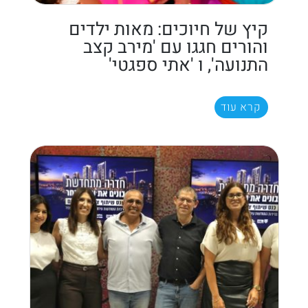
קיץ של חיוכים: מאות ילדים
והורים חגגו עם 'מירב קצב
התנועה', ו 'אתי ספגטי'
קרא עוד