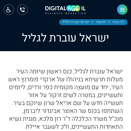
ראשי
חדשות
דף הבית
חדשות
ישראל עוברת לגליל
ישראל עוברת לגליל
מחוז צפון
מחוז חיפה
מחוז מרכז
ישראל עוברת לגליל, כנס ראשון שיזמה העיר
מחוז דרום
מעלות תרשיחא בניהולו של ארקדי פומרנץ ראש
העיר, יחד עם מועצה מקומית כפר ורדים, ליזמים
ירושלים
ותעשיינים, במטרה לשים זרקור על אזור
תעשייה חדש על שם אריאל שרון שיוקם בעיר.
תל אביב
השתתפו בכנס שר האוצר אביגדור ליברמן,
מנכ"ל משרד הכלכלה ד"ר רון מלכא, סגנית נשיא
התאחדות התעשיינים, ח״כ לשעבר איילת