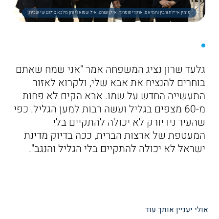
מימין איילת ורבין נחמיאס, ארקדי פומרנץ, אילן שוחט, איל שמואלי ורון מלכא צילום שי שבירו,
גלעד שרון נציג המשפחה אמר "אני שמח שאתם
בוחרים להנציח את אבא שלי, ולקרוא לאזור
התעשייה החדש על שמו. אבא הקים לא פחות
מ-60 מצפים בגליל ועשה רבות למען הגליל. כפי
שהעיר ניו יורק לא יכולה להתקיים בלי
המעטפת של ארצות הברית, ככה בדיוק מדינת
ישראל לא יכולה להתקיים בלי הגליל והנגב".
אולי יעניין אותך עוד