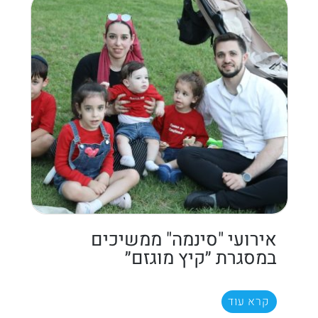
אירועי "סינמה" ממשיכים
במסגרת ״קיץ מוגזם״
קרא עוד