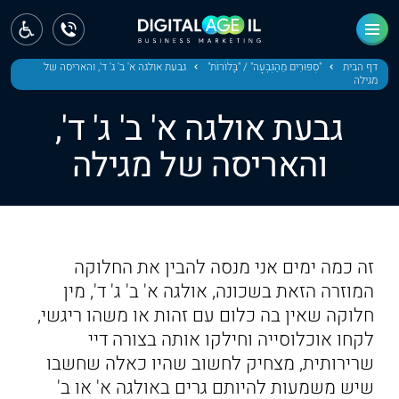
ראשי
חדשות
דף הבית
"סִפּוּרִים מֵהַגִּבְעָה" / "בָּלֹוֹרוֹת"
גבעת אולגה א' ב' ג' ד', והאריסה של
מגילה
מחוז צפון
גבעת אולגה א' ב' ג' ד',
מחוז חיפה
והאריסה של מגילה
מחוז מרכז
מחוז דרום
זה כמה ימים אני מנסה להבין את החלוקה
ירושלים
המוזרה הזאת בשכונה, אולגה א' ב' ג' ד', מין
חלוקה שאין בה כלום עם זהות או משהו ריגשי,
תל אביב
לקחו אוכלוסייה וחילקו אותה בצורה דיי
שרירותית, מצחיק לחשוב שהיו כאלה שחשבו
שיש משמעות להיותם גרים באולגה א' או ב'