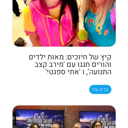
קיץ של חיוכים: מאות ילדים
והורים חגגו עם 'מירב קצב
התנועה', ו 'אתי ספגטי'
קרא עוד