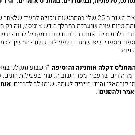
רנט, טלפונית, ובמשרדים. במתנ"ס אומרים: "היד עו
"אני פותחת במתנ"ס את השנה ה 25 שלי בהתרגשות ויכולה להע
 טרום עונה שנערכת במהלך חודש אוגוסט, וזה רק מו
נותנים לתושבים ואנחנו בטוחים שגם במקביל לתחילת שנ
נספור מספרי שיא שתגרום לפעילות שלנו להמשיך לצמוח
ניות."
מתנ"ס דקלה אוחנינה והוסיפה
: "השבוע נתקלנו במ
 מההורים שהעביר מסר חשוב הקשור בפעילות חוגים. פ
 פורמאלי והיינו חייבים לשתף. שימו לב לדברים.
אנחנ
אמר ולהפנים
".