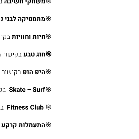
🎯
משחקי חשיבה
ב
🎯
מתמטיקה לבני נ
🎯
חיות וחוויות
בקיש
🎯
חוג טבע
בקישור 
🎯
היפ הופ
בקישור 
🎯
Skate – Surf
בקי
🎯
Fitness Club
בק
🎯
התעמלות קרקע לי