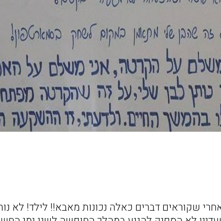
אחרי שקוראים דברים כאלה נכונות מאבא!! לילד! לא נות
עדיין לא הספיק להגיע במהלך החופשה לשני ימי החשי