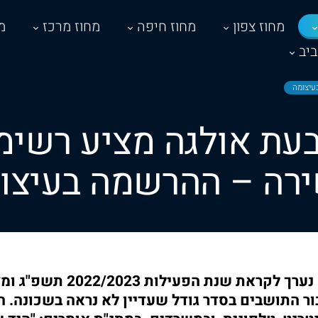
מחוז צפון
מחוז חיפה
מחוז מרכז
מ
יב
עיצומה
עת אולגה מציע רשימ
רה – ההרשמה בעיצו
מתנ"ס גבעת אולגה נערך לקראת ש
בור התושבים בסדר גודל שעדיין לא נראה בשכונה. ה