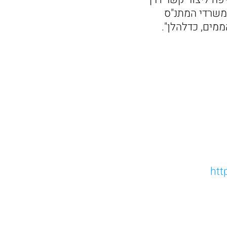
 ו/או להגיע למשרדי המתנ"ס
מים, כדלהלן".