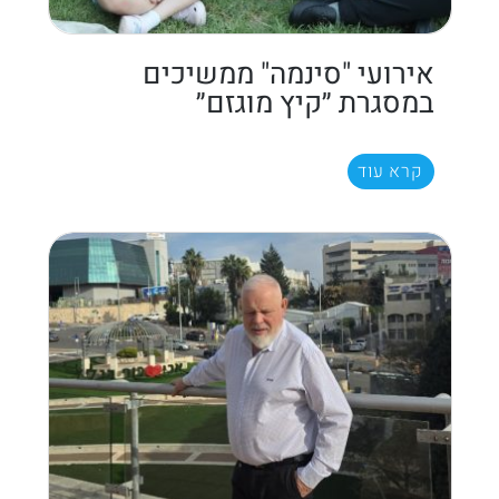
אירועי "סינמה" ממשיכים
במסגרת ״קיץ מוגזם״
קרא עוד