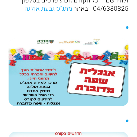
ולהירשם – כל הקודם זוכה! פרטים בטלפון –
04/6330825 ובאתר
מתנ"ס גבעת אולגה