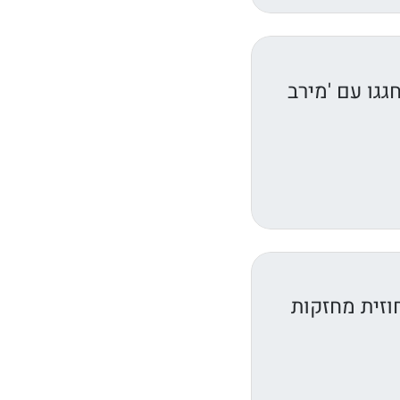
גגו עם 'מירב
וזית מחזקות