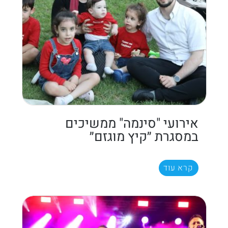
אירועי "סינמה" ממשיכים
במסגרת ״קיץ מוגזם״
קרא עוד