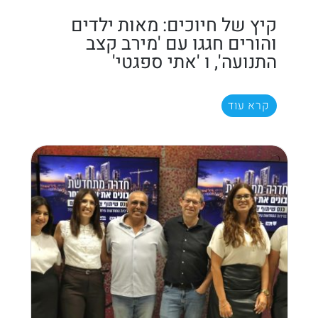
קיץ של חיוכים: מאות ילדים
והורים חגגו עם 'מירב קצב
התנועה', ו 'אתי ספגטי'
קרא עוד