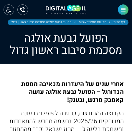
ראשי
חדשות
דף הבית
חדשות מוניציפאליות
הפועל גבעת אולגה מסכמת סיבוב ראשון גדול
הפועל גבעת אולגה
מחוז צפון
מסכמת סיבוב ראשון גדול
מחוז חיפה
מחוז מרכז
מחוז דרום
אחרי שנים של היעדרות מכאיבה ממפת
ירושלים
הכדורגל – הפועל גבעת אולגה עושה
קאמבק מרגש, ובענק!
תל אביב
הקבוצה המחודשת, שחזרה לפעילות בעונת
המשחקים 2025/26, נרשמה מחדש להתאחדות
ומשחקת בליגה ג' – מחוז ישראל וכבר מהמחזור