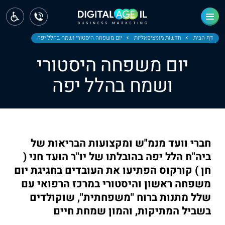
ראשי
חדשות
דף הבית
חדשות מוניציפאליות
יום משפחה היסטורי ושמח בהלל יפה
יום משפחה היסטורי
מחוז צפון
ושמח בהלל יפה
מחוז חיפה
מחוז מרכז
מחוז דרום
חברי וועד מנמ"ש ומקצועות הבריאות של
ירושלים
ביה"ח הלל יפה בהובלתו של יו"ר הועד חני (
חן ) קורקוס הפתיעו את העובדים בחגיגת יום
תל אביב
משפחה ראשון והיסטורי במרכז הרפואי עם
שלל מתנות ברוח "משפחתית", שוקולדים
בשביל המתיקות, והמון שמחת חיים