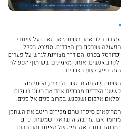
איגודי הכדורסל הישראלי והמרוקאי, ישתפו פעולה. צילום באדיבות - איגודי הכדורסל
עמירם הלוי אמר בשיחה: אנו גאים על שיתוף
הפעולה שנרקם בין הצדדים. ספורט בכלל
וכדורסל בפרט, הם דרך מצויינת לגרש על פערים
ולקרב אנשים. אנחנו מאמינים ששיתוף הפעולה
הזה יסייע לשני הצדדים.
השיחה שהיתה מרגשת ולבבית, הסתיימה
כששני הצדדים מברכים אחד את השני בשלום
וסלאם אלכום ושנפגש בקרוב פנים אל פנים.
המרוקאים סיפרו שהם מכירים היטב את השחקן
מוחמד אבו ערישה, הישראלי שמשחק כיום
במרוקו, בוגר האקדמיה של האיגוד והנבחרות