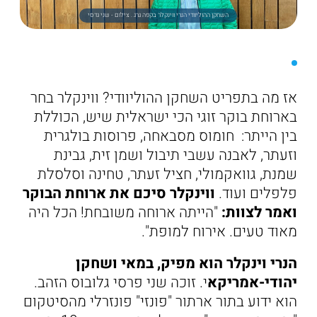
השחקן ההוליוודי הנרי ווינקלר בקפה גרג . צילום - שני גדסי
אז מה בתפריט השחקן ההוליוודי? ווינקלר בחר
בארוחת בוקר זוגי הכי ישראלית שיש, הכוללת
בין הייתר: חומוס מסבאחה, פרוסות בולגרית
וזעתר, לאבנה עשבי תיבול ושמן זית, גבינת
שמנת, גוואקמולי, חציל זעתר, טחינה וסלסלת
פלפלים ועוד.
ווינקלר סיכם את ארוחת הבוקר
ואמר לצוות:
"הייתה ארוחה משובחת! הכל היה
מאוד טעים. אירוח למופת".
הנרי וינקלר הוא מפיק, במאי ושחקן
יהודי-אמריקא
י. זוכה שני פרסי גלובוס הזהב.
הוא ידוע בתור ארתור "פונזי" פונזרלי מהסיטקום