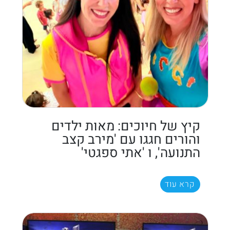
קיץ של חיוכים: מאות ילדים
והורים חגגו עם 'מירב קצב
התנועה', ו 'אתי ספגטי'
קרא עוד