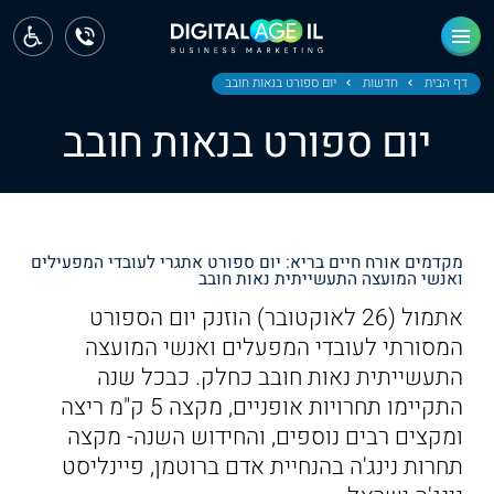
ראשי
חדשות
דף הבית
חדשות
יום ספורט בנאות חובב
יום ספורט בנאות חובב
מחוז צפון
מחוז חיפה
מחוז מרכז
מקדמים אורח חיים בריא: יום ספורט אתגרי לעובדי המפעילים
ואנשי המועצה התעשייתית נאות חובב
מחוז דרום
אתמול (26 לאוקטובר) הוזנק יום הספורט
ירושלים
המסורתי לעובדי המפעלים ואנשי המועצה
התעשייתית נאות חובב כחלק. כבכל שנה
תל אביב
התקיימו תחרויות אופניים, מקצה 5 ק"מ ריצה
ומקצים רבים נוספים, והחידוש השנה- מקצה
תחרות נינג'ה בהנחיית אדם ברוטמן, פיינליסט