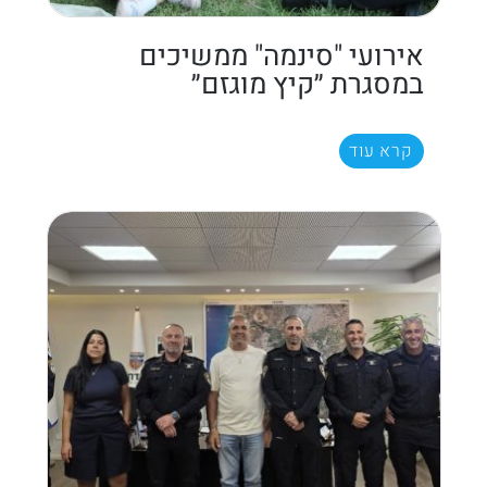
אירועי "סינמה" ממשיכים
במסגרת ״קיץ מוגזם״
קרא עוד