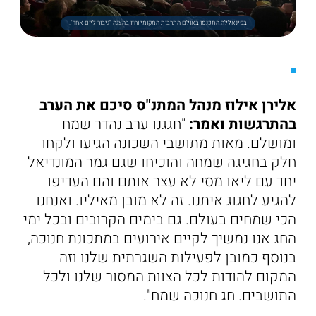
בפינאללה התכנסו באולם התרבות המקומי וחזו בהצגה "גיבור ליום אחד".
אלירן אילוז מנהל המתנ"ס סיכם את הערב
בהתרגשות ואמר:
"חגגנו ערב נהדר שמח
ומושלם. מאות מתושבי השכונה הגיעו ולקחו
חלק בחגיגה שמחה והוכיחו שגם גמר המונדיאל
יחד עם ליאו מסי לא עצר אותם והם העדיפו
להגיע לחגוג איתנו. זה לא מובן מאיליו. ואנחנו
הכי שמחים בעולם. גם בימים הקרובים ובכל ימי
החג אנו נמשיך לקיים אירועים במתכונת חנוכה,
בנוסף כמובן לפעילות השגרתית שלנו וזה
המקום להודות לכל הצוות המסור שלנו ולכל
התושבים. חג חנוכה שמח".