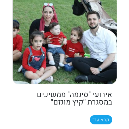
אירועי "סינמה" ממשיכים
במסגרת ״קיץ מוגזם״
קרא עוד