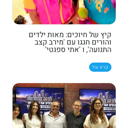
קיץ של חיוכים: מאות ילדים
והורים חגגו עם 'מירב קצב
התנועה', ו 'אתי ספגטי'
קרא עוד