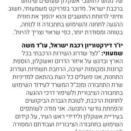
של ממש לתושבי אשקלון שעושים שימוש
ברכבת ישראל. מדובר בפרויקט משמעותי, חשוב
וחיוני לרווחת התושבים והוא יהפוך את חווית
ההגעה לתחנה והשימוש בתחבורה זו לנוחה,
בטוחה ומסודרת יותר, כפי שראוי וצריך להיות".
יו"ר דירקטוריון רכבת ישראל, עו"ד משה
שמעוני:
"לצד שדרוג השירות הרכבתי בכל
הארץ ובדגש על איזור הדרום ואשקלון, הוספת
קרונות ומקומות ישיבה, הרחבת תשתיות ושדרוג
התחנות, אנו פועלים כל העת בהתאם למדיניות
שרת התחבורה ומנכ"ל המשרד לעידוד השימוש
בתחבורה הציבורית ולשיפור דרכי ההגעה
לתחנות הרכבת, לטובת הגברת הביקושים
והפחתת גודשי התנועה. אני מודה לשותפים
בעיריית אשקלון ולידידי ראש העיר, על קידום
השימוש בתחבורה הציבורית ועבודתם המסורה