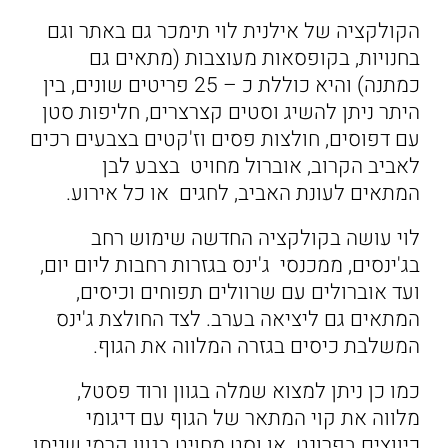
הקולקציה של אילנית לוי תימכר גם באתר וגם
בחנויות, בקופסאות מעוצבות (מתאים גם
כמתנה) והיא כוללת כ – 25 פריטים שונים, בין
היתר ניתן להשיג וסטים קצרצרים, חליפות סטן
עם דפוסים, חולצות פסים וז'קטים בצבעים רכים
לאביב הקרוב, אוברול מחויט בצבע לבן
המתאים לעונת האביב, לחגים או כל אירוע.
לוי עושה בקולקציה החדשה שימוש רחב
בג'ינסים, ממכנסי ג'ינס בגזרות רחבות ליום יום,
ועד אוברולים עם שרוולים תפוחים וכיסים,
המתאים גם ליציאה בערב. לצד החולצת ג'ינס
המשלבת כיסים בגזרה המלווה את הגוף.
כמו כן ניתן למצוא שמלה בגוון ורוד פסטל,
מלווה את קוי המתאר של הגוף עם דיגומי
כיווצים בפרונט. או וסט מחויט בגוון קרמי שניתן