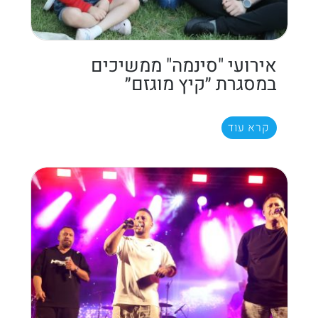
אירועי "סינמה" ממשיכים
במסגרת ״קיץ מוגזם״
קרא עוד