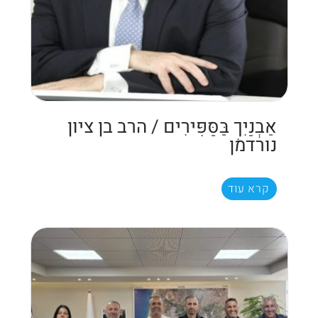
אַבְנַיִךְ בַּסַּפִּירִים / הרב בן ציון
נורדמן
קרא עוד