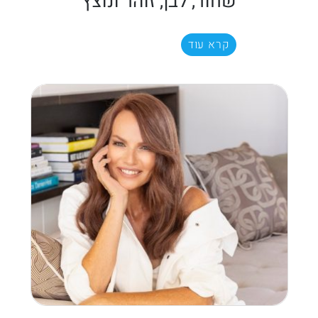
שחור, לבן, זוהר ונוצץ
קרא עוד