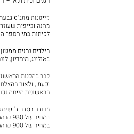
הגנים וכיתות א' – ד'
קייטנות מתנ"ס גבעת
מהנה וכייפית שעוזר
לכיתות בתי הספר היס
הילדים נהנים ממגוון
באולינג, מימדיון, לו
כבר בהכנות הראשונות
וכעת , ולאור ההצלח
הראשונית הייתה נכונ
במחיר של 900 ₪ החל מהשעה 08:00 עד השעה 13:00.