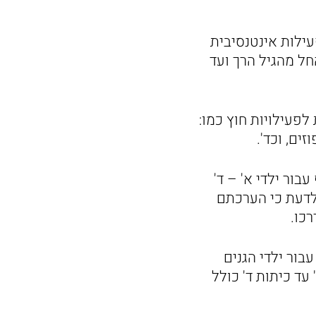
עילות אינטנסיבית
ל מהגיל הרך ועד
לפעילויות חוץ כמו:
ים, וכד'.
בור ילדי א' – ד'
לדעת כי הערכתם
רכו.
ובר בסבב ב' שיתקיים החל מה 22/07 ויימשך כשבועיים עד יום ה 04/08 עבור ילדי הגנים
1 ועבור ילדי כיתות א' עד כיתות ד' כולל