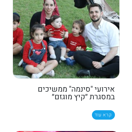
אירועי "סינמה" ממשיכים
במסגרת ״קיץ מוגזם״
קרא עוד