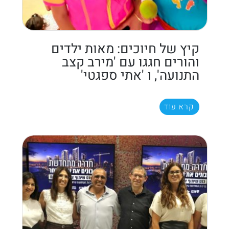
קיץ של חיוכים: מאות ילדים
והורים חגגו עם 'מירב קצב
התנועה', ו 'אתי ספגטי'
קרא עוד