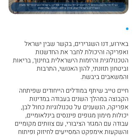
נשיא ומייסד קבוצת מיטרלי חיים טייב יחד עם שגרירי אפריקה בישראל ונשיא ומייסד מועדון
השגרירים בישראל יצחק אלדן. צילום - תמונה: עודד הנטמן.
באירוע, דנו השגרירים, בקשר שבין ישראל
ואפריקה והיכולת לחבר את החדשנות
הטכנולוגית והיזמות הישראלית בחינוך, בריאות
וביטחון תזונתי, להון האנושי, התרבות
והמשאבים ביבשת.
חיים טייב שיתף במודלים הייחודים שפיתחה
הקבוצה במהלך השנים בעבודה במדינות
אפריקה, הנשענים על טכנולוגיות כחול לבן,
יכולות מימון מגופים פיננסים בינלאומיים,
עבודה עם המגזר הציבורי, עם צוותים מקומיים
והשקעות אימפקט המסייעים לחיזוק ופיתוח