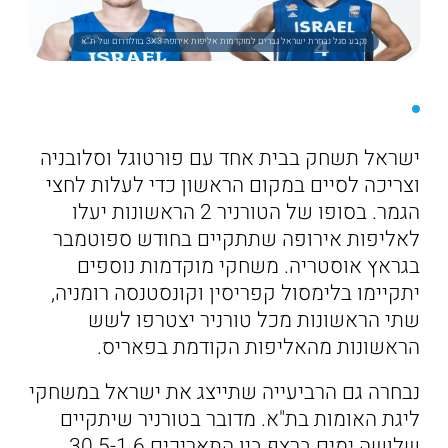
נקבע סגל נבחרת ישראל גברים למוקדמות אליפות אירופה 3X3 בוולודרום של ת"א
ישראל תשחק בבית אחד עם פורטוגל וסלובניה
וצריכה לסיים במקום הראשון כדי לעלות לחצי
הגמר. בסופו של הטורניר 2 הראשונות יעלו
לאליפות אירופה שתתקיים בחודש ספוטמבר
בגראץ אוסטריה. משחקי מוקדמות נוספים
יתקיימו בלימסול קפריסין וקונסטנסה רומניה,
שתי הראשונות מכל טורניר יצטרפו לשש
הראשונות מהאליפות הקודמת בפאריס.
נבחרה גם הרביעייה שתייצג את ישראל במשחקי
ליגת האומות בת"א. מדובר בטורניר שיתקיים
שלושה ימים ברצף בין התאריכים 30.5-1.6,