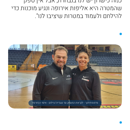
כמה כישרון יש לנו בנבחרת, אבל אין ספק
שהמטרה היא אליפות אירופה ונגיע מוכנות כדי
להילחם ולעמוד במטרות שיציבו לנו".
סימס ודרוקר - לקראת המשחק נגד שבדיה! צילום - איגוד הכדורסל