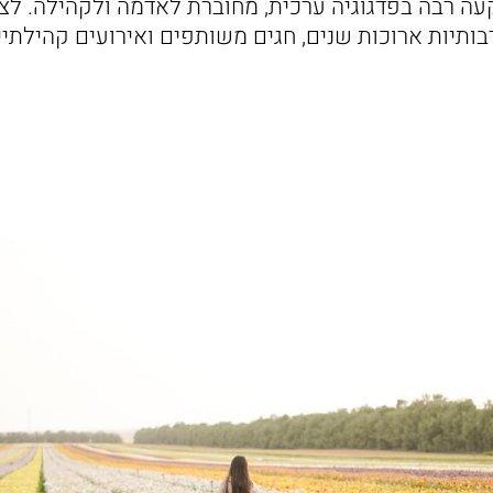
עה רבה בפדגוגיה ערכית, מחוברת לאדמה ולקהילה. לצ
ותיות ארוכות שנים, חגים משותפים ואירועים קהילתיי