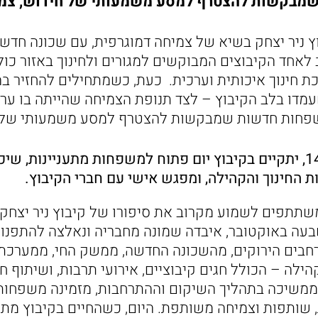
מבקשות להצטרף למסע משמעותי של חידוש, צמי
 היה קיבוץ ניר יצחק בשיא של צמיחה דמוגרפית, עם שכונה חד
 לאחד הקיבוצים המבוקשים למגורים ולחינוך באזור כולו
ת חינוך איכותית וערכית. כעת, כשמתחילים להחזיר 
מדו בלב הקיבוץ – לצד תנופת הצמיחה שהייתה בו ערב
פחות חדשות שמבקשות להצטרף למסע משמעותי של צ
היום, יום שני, 14.4, יתקיים בקיבוץ יום פתוח למשפחות מתעניינות, 
ת החינוך והקהילה, ומפגש אישי עם חברי הקיבוץ.
משתתפים לשמוע מקרוב את סיפורו של קיבוץ ניר יצחק
עה באוקטובר, איבדה שמונה מחבריה ונאלצה להתפנות
בים הירוקים, מהשכונה החדשה, ממשק החי, ממערכת ה
הילה – הכולל חגים קיבוציים, אירועי תרבות, ושיתוף ח
ממשיכה בתהליך השיקום וההתרחבות, מזמינה משפחו
ותפות וצמיחה משותפת. היום, כשהחיים בקיבוץ מתח