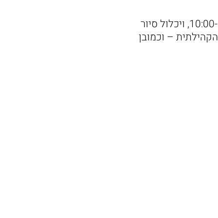
היום הפתוח יתקיים היום , יום שני, 14.4, בקיבוץ ניר יצחק בין השעות 10:00-14:00, ויכלול סיור
הקהילתית – וכמובן