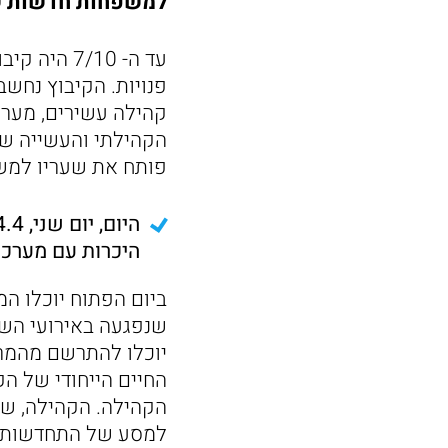
למשפחות חדשות ש
עד ה- 7/10
פנויות. הקיבוץ נחשב
קהילה עשירים, מערכ
הקהילתי והעשייה שע
פותח את שעריו למש
היכרות עם מערכו
ביום הפתוח יוכלו ה
שנפגעה באירועי השב
יוכלו להתרשם מהמרח
החיים הייחודי של הק
הקהילה. הקהילה, ש
למסע של התחדשות, ש