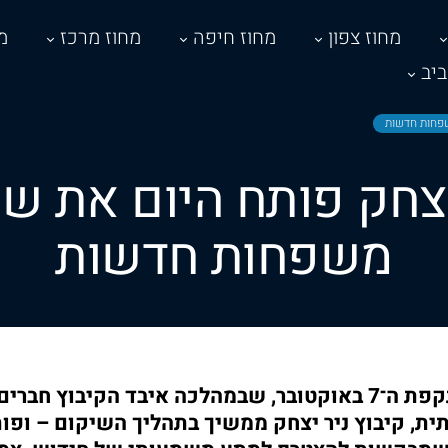
מחוז צפון
מחוז חיפה
מחוז מרכז
מ
יב
משפחות חדשות
יצחק פותח היום את שע
משפחות חדשות
שנה וחצי לאחר מתקפת ה־7 באוקטובר, שבמהלכה איבד הקיבוץ 
ית, קיבוץ ניר יצחק ממשיך בתהליך השיקום – ופו