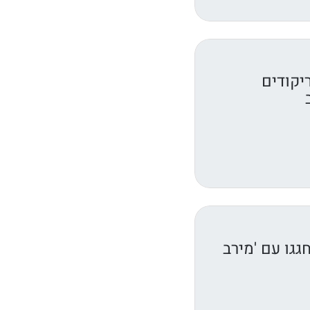
יקודים
גגו עם 'מירב