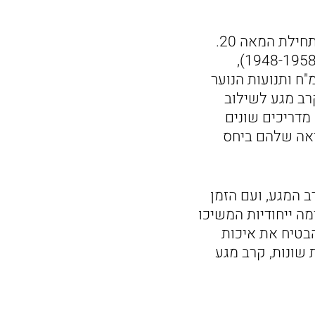
קרב מגע היא שיטת לחימה ישראלית אוטנטית, אשר התפתחה בארץ החל מתחילת המאה 20.
עם הקמת מדינת ישראל וצה"ל בשנת 1948, ובמהלך הראשון עשור לקיומו (1948-1958),
ח ותנועות הנוער
רב מגע לשילוב
. מדריכים שונים
ראה שלהם ביחס
 המגע, ועם הזמן
 8. טכניקות ושיטות לחימה ייחודיות המשיכו
הבטיח את איכות
 שונות, קרב מגע