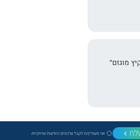
יץ מוגזם״
לח
אני מעוניין/ת לקבל עדכונים והודעות שיווקיות.