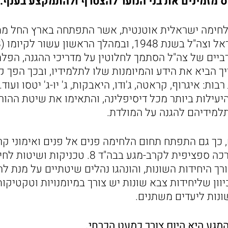
 מזמינים את בני הנוער להצטרף ולהתמקצע בענף.
יים של צה"ל הסתמך לחלוטין על מדריכי ההגנה, הפלמ"
ך הביא את הידע והמיומנות שלו לתלמידיו, ובכך הפך ק
בות: איגרוף, קראטה, ג'ודו, היאבקות, ג' יו-ג' יטסו ועוד
יעילות ביותר מכל דיסיפלינה, והתאימו את שיטת ההו
למידיהם להגנה על המולדת.
ך גם התפתח תחום הלחימה פנים אל פנים ואימוני קרב
אף הוקמה יחידת הדרכה ספציפית לקרב-מגע בבה"ד
 היחידות השונות, והונהגו נהלים שיטתיים על מנת ל
וון שליחידות צבא שונות יש צורך במיומנויות וטקטיקות
ונות ליעדים משתנים.
המגע היא היום צורך כמעט הכרחי.