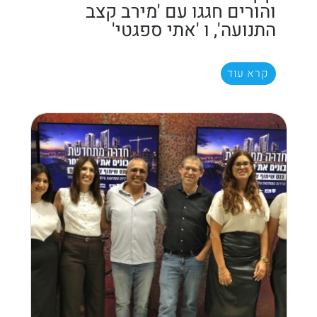
והורים חגגו עם 'מירב קצב
התנועה', ו 'אתי ספגטי'
קרא עוד