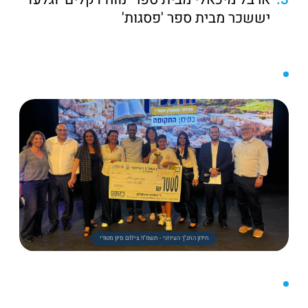
יששכר מבית ספר 'פסגות'
חידון התנ"ך העירוני - תשפ"ו! צילום סיון מטודי