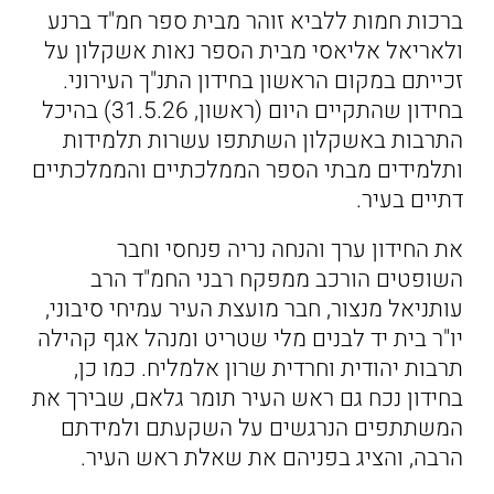
ברכות חמות ללביא זוהר מבית ספר חמ"ד ברנע
ולאריאל אליאסי מבית הספר נאות אשקלון על
זכייתם במקום הראשון בחידון התנ"ך העירוני.
בחידון שהתקיים היום (ראשון, 31.5.26) בהיכל
התרבות באשקלון השתתפו עשרות תלמידות
ותלמידים מבתי הספר הממלכתיים והממלכתיים
דתיים בעיר.
את החידון ערך והנחה נריה פנחסי וחבר
השופטים הורכב ממפקח רבני החמ"ד הרב
עותניאל מנצור, חבר מועצת העיר עמיחי סיבוני,
יו"ר בית יד לבנים מלי שטריט ומנהל אגף קהילה
תרבות יהודית וחרדית שרון אלמליח. כמו כן,
בחידון נכח גם ראש העיר תומר גלאם, שבירך את
המשתתפים הנרגשים על השקעתם ולמידתם
הרבה, והציג בפניהם את שאלת ראש העיר.