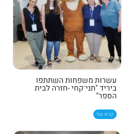
עשרות משפחות השתתפו
ביריד "תני־קחי -חזרה לבית
הספר"
קרא עוד