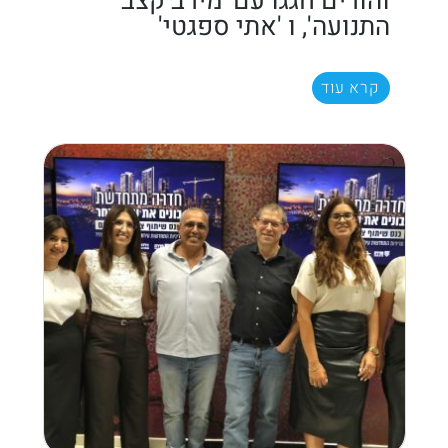
והורים חגגו עם 'מירב קצב
התנועה', ו 'אתי ספגטי'
קרא עוד