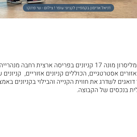
דניאל אריסון בקמפיין לקניוני עופר ! צילום - שי פרנקו
קניוני עופר מקבוצת מליסרון מונה 17 קניונים בפריסה ארצית רח
ורים אסטרטגיים, הכוללים קניונים אזוריים, קניונים שכ
 דואגים לשדרג את חווית הקנייה והבילוי בקניונים באמ
לית בנכסים של הקבוצה.