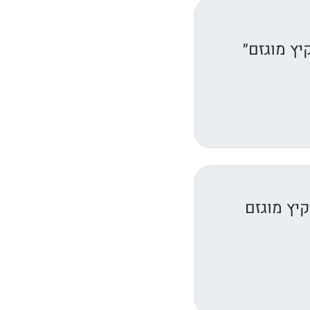
יץ מוגזם״
יץ מוגזם