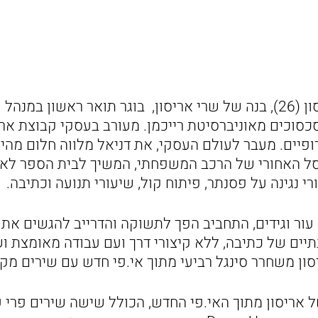
המוזיקאי דניאל אריסון (26), בנה של שרי אריסון, בוגר תואר ראשון
כסוכים מאוניברסיטת רייכמן. מעורב בעסקי קבוצת ארי
יים. מעבר לעולם העסקי, את דניאל מלווה חלום מהילד
ל האחורי של הרכב המשפחתי, המשיך לבית הספר לאו
י נגינה על פסנתר, פיתוח קול, שיעורי תנועה וכתיבה.
עור וגידים, התחביב הפך לתשוקה והדרייב להגשים את
תיים של כתיבה, ללא קיצורי דרך ועם עבודה מאומצת 
סון משחרר סינגל רביעי מתוך אי.פי חדש עם שירים מקור
ל אריסון מתוך האי.פי החדש, הכולל שישה שירים פרי ע