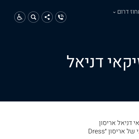
חוז דרום
יקאי דניאל
י דניאל אריסון
במסגרתו יעלה קמפיין דיגיטל רחב שנבנה כמהלך משלים לסינגל חדש ורביעי של אריסון ״Dress