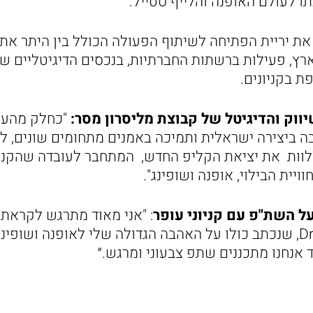
ארץ, פעילות ברשתות החברתיות, בנכסים הדיגיטליים של 
ת בקניונים.
יווק והדיגיטל של קבוצת מליסרון מסר:
"כחלק מהערכ
בה ביצירה ישראלית ותמיכה באמנים מתחומים שונים, ל
וות את יציאת הקליפ החדש, המתחבר לעובדה שהקניו
יית הבילוי, אופנה ושופינג".
על השת"פ עם קניוני עופר
: "אני מאוד מתרגש לקראת 
הרביעי שלי, Dress up, שנכתב כולו על האהבה הגדולה שלי לאופנה ושו
 אנחנו מתכננים שתפ צבעוני ומרגש.״