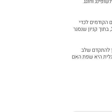
אר אהבה לשופינג וחוגג
פים הקודמים לכדי
סרט שלם, בבימויו של בן בכר. הקליפ צולם בקייב אוקראינה, בנובמבר 2021, בתוך קניון שנסגר
מן להתקדם שלב
נגלית היא שפת האם