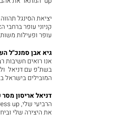
up״ המתאר את אהבתו לעולם האופנה והלייף סטייל.
קניוני עופר ברחבי ה
עופר ופעילות משותפ
גיא אבן סמנכ"ל הש
אנו רואים חשיבות ר
בשת"פ עם דניאל ולל
המובילים בישראל בחוו
דניאל אריסון מסר 
את היצירה שלי וביחד