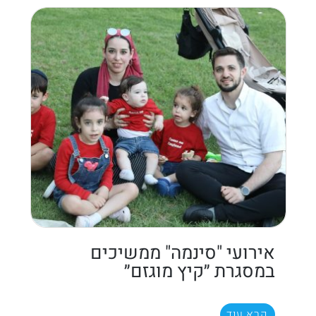
אירועי "סינמה" ממשיכים
במסגרת ״קיץ מוגזם״
קרא עוד