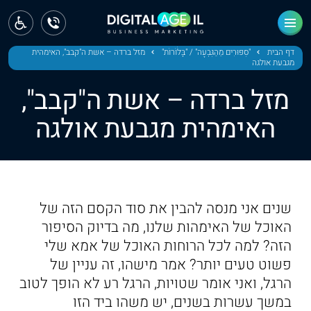
ראשי
חדשות
דף הבית
"סִפּוּרִים מֵהַגִּבְעָה" / "בָּלֹוֹרוֹת"
מזל ברדה – אשת ה"קבב", האימהית
מגבעת אולגה
מחוז צפון
מזל ברדה – אשת ה"קבב",
מחוז חיפה
האימהית מגבעת אולגה
מחוז מרכז
מחוז דרום
שנים אני מנסה להבין את סוד הקסם הזה של
ירושלים
האוכל של האימהות שלנו, מה בדיוק הסיפור
הזה? למה לכל הרוחות האוכל של אמא שלי
תל אביב
פשוט טעים יותר? אמר מישהו, זה עניין של
הרגל, ואני אומר שטויות, הרגל רע לא הופך לטוב
במשך עשרות בשנים, יש משהו ביד הזו