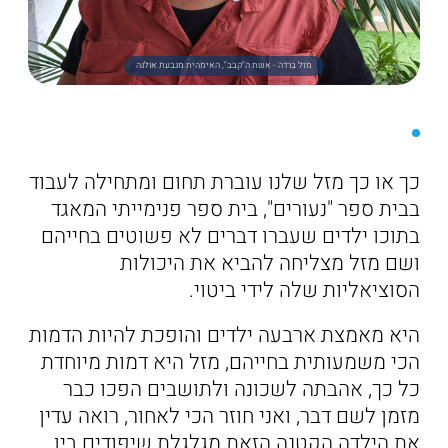
מזל ברדה - אשת ה"קבב", האימהית מגבעת אולגה
כך או כך מזל שלנו עוברת תחום ומתחילה לעבוד
בבית ספר "נעורים", בית ספר פנימייתי המאגד
בתוכו ילדים שעברו דברים לא פשוטים בחייהם
ושם מזל מצליחה להביא את היכולות
הסוציאליות שלה לידי ביטוי.
היא מאמצת ארבעה ילדים והופכת להיות הדמות
הכי משמעותית בחייהם, מזל היא דמות מיוחדת
כל כך, אהבתה לשכונה ולתושבים הפכו כבר
מזמן לשם דבר, ואני חוזר הכי לאחור, רואה עדין
את הילדה הקטנה הזאת מגלגלת שיפודים בין