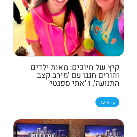
קיץ של חיוכים: מאות ילדים
והורים חגגו עם 'מירב קצב
התנועה', ו 'אתי ספגטי'
קרא עוד